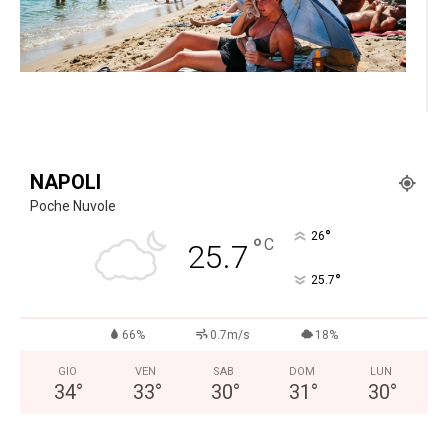
NAPOLI
Poche Nuvole
°
26
°
C
25.7
°
25.7
66%
0.7m/s
18%
GIO
VEN
SAB
DOM
LUN
34
°
33
°
30
°
31
°
30
°