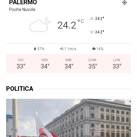
PALERMO
Poche Nuvole
°
24.2
°
C
24.2
°
24.2
57%
1.1m/s
16%
GIO
VEN
SAB
DOM
LUN
33
°
34
°
34
°
35
°
33
°
POLITICA