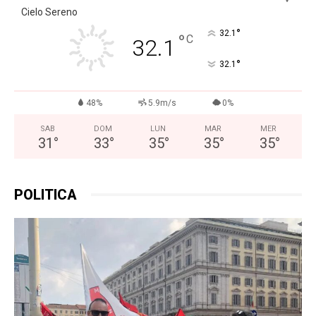
Cielo Sereno
°
32.1
°
C
32.1
°
32.1
48%
5.9m/s
0%
SAB
DOM
LUN
MAR
MER
31
°
33
°
35
°
35
°
35
°
POLITICA