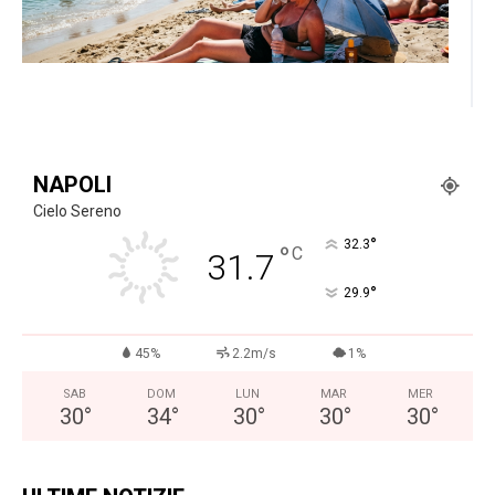
NAPOLI
Cielo Sereno
°
32.3
°
C
31.7
°
29.9
45%
2.2m/s
1%
SAB
DOM
LUN
MAR
MER
30
°
34
°
30
°
30
°
30
°