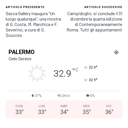
ARTICOLO PRECEDENTE
ARTICOLO SUCCESSIVO
Sacca Gallery inaugura “Un
Campidoglio, si conclude il 31
luogo qualunque”, una mostra
dicembre la quarta edizione
di G. Costa, M. Marchica e F.
di Contemporaneamente
Severino, a cura di G.
Roma. Tutti gli appuntamenti
Scucces
PALERMO
Cielo Sereno
°
32.9
°
C
32.9
°
32.9
37%
2m/s
0%
DOM
LUN
MAR
MER
GIO
33
°
33
°
34
°
35
°
36
°