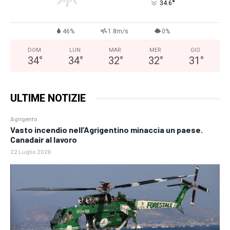
°
34.6
46%
1.8m/s
0%
DOM
LUN
MAR
MER
GIO
34
°
34
°
32
°
32
°
31
°
ULTIME NOTIZIE
Agrigento
Vasto incendio nell’Agrigentino minaccia un paese.
Canadair al lavoro
22 Luglio 2026