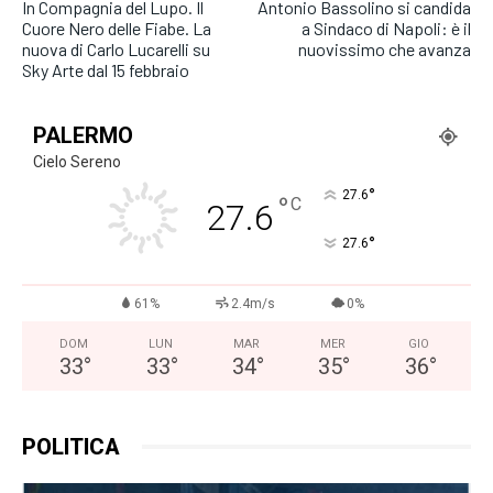
In Compagnia del Lupo. Il
Antonio Bassolino si candida
Cuore Nero delle Fiabe. La
a Sindaco di Napoli: è il
nuova di Carlo Lucarelli su
nuovissimo che avanza
Sky Arte dal 15 febbraio
PALERMO
Cielo Sereno
°
27.6
°
C
27.6
°
27.6
61%
2.4m/s
0%
DOM
LUN
MAR
MER
GIO
33
°
33
°
34
°
35
°
36
°
POLITICA