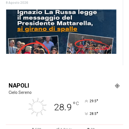
8 Agosto 2026
NAPOLI
Cielo Sereno
°
29.5
°
C
28.9
°
28.5