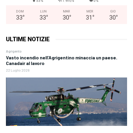
53%
1.9m/s
0%
DOM
LUN
MAR
MER
GIO
33
°
33
°
30
°
31
°
30
°
ULTIME NOTIZIE
Agrigento
Vasto incendio nell’Agrigentino minaccia un paese.
Canadair al lavoro
22 Luglio 2026