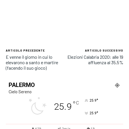
ARTICOLO PRECEDENTE
ARTICOLO SUCCESSIVO
E venne il giorno in cui lo
Elezioni Calabria 2020: alle 19
elevarono a santo e martire
affluenza al 35,5%
(facendo il suo gioco)
PALERMO
Cielo Sereno
°
25.9
°
C
25.9
°
25.9
62%
2m/s
1%