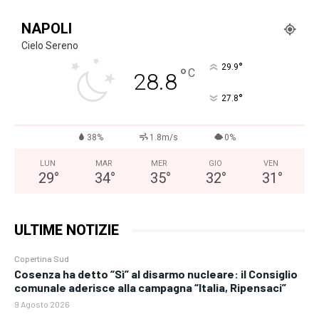
NAPOLI
Cielo Sereno
°
29.9
°
C
28.8
°
27.8
38%
1.8m/s
0%
LUN
MAR
MER
GIO
VEN
29
°
34
°
35
°
32
°
31
°
ULTIME NOTIZIE
Copertina Sud
Cosenza ha detto “Sì” al disarmo nucleare: il Consiglio
comunale aderisce alla campagna “Italia, Ripensaci”
9 Agosto 2026