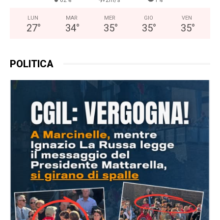
LUN
MAR
MER
GIO
VEN
27
°
34
°
35
°
35
°
35
°
POLITICA