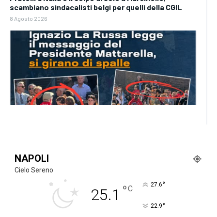
scambiano sindacalisti belgi per quelli della CGIL
8 Agosto 2026
NAPOLI
Cielo Sereno
°
27.6
°
C
25.1
°
22.9