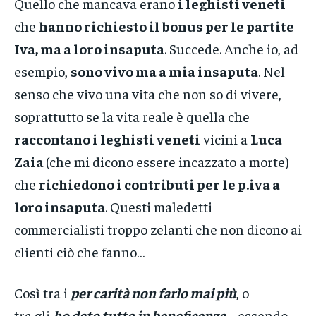
Quello che mancava erano
i leghisti veneti
che
hanno richiesto il bonus per le partite
Iva, ma a loro insaputa
. Succede. Anche io, ad
esempio,
sono vivo ma a mia insaputa
. Nel
senso che vivo una vita che non so di vivere,
soprattutto se la vita reale è quella che
raccontano i leghisti veneti
vicini a
Luca
Zaia
(che mi dicono essere incazzato a morte)
che
richiedono i contributi per le p.iva a
loro insaputa
. Questi maledetti
commercialisti troppo zelanti che non dicono ai
clienti ciò che fanno…
Così tra i
per carità non farlo mai più
, o
tra gli
ho dato tutto in beneficenza
– essendo