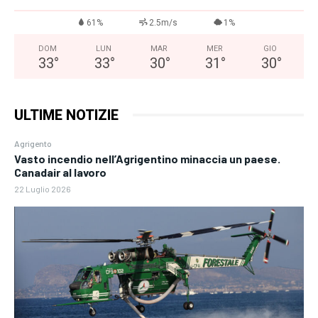
61%
2.5m/s
1%
DOM
LUN
MAR
MER
GIO
33
°
33
°
30
°
31
°
30
°
ULTIME NOTIZIE
Agrigento
Vasto incendio nell’Agrigentino minaccia un paese.
Canadair al lavoro
22 Luglio 2026