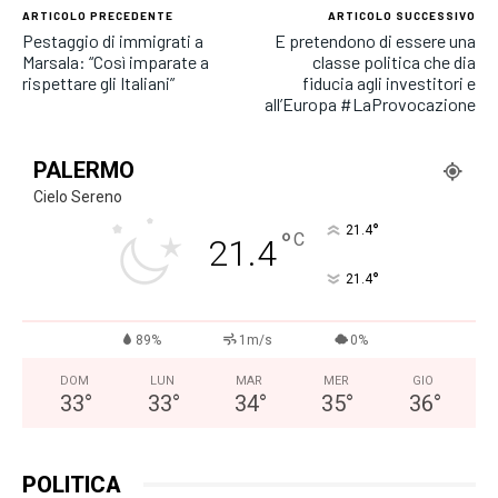
ARTICOLO PRECEDENTE
ARTICOLO SUCCESSIVO
Pestaggio di immigrati a
E pretendono di essere una
Marsala: “Così imparate a
classe politica che dia
rispettare gli Italiani”
fiducia agli investitori e
all’Europa #LaProvocazione
PALERMO
Cielo Sereno
°
21.4
°
C
21.4
°
21.4
89%
1m/s
0%
DOM
LUN
MAR
MER
GIO
33
°
33
°
34
°
35
°
36
°
POLITICA